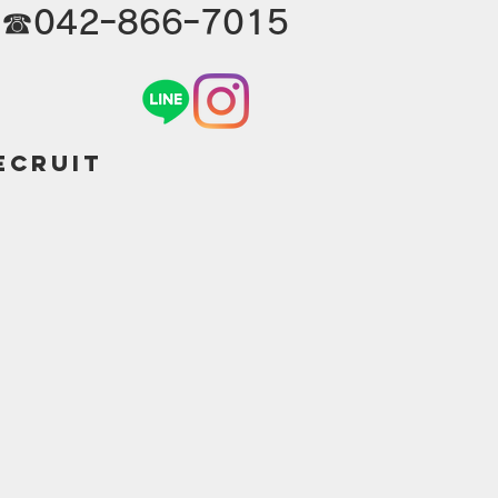
​☎042ｰ866ｰ7015
ECRUIT