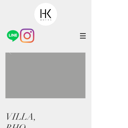
VILLA,
RHO-